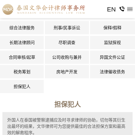
EN
综合法律服务
刑事/民事诉讼
保释/假释
长期法律顾问
尽职调查
监狱探视
合同审核/起草
公司收购与兼并
异国文件公证
税务筹划
房地产开发
法律催收债务
担保犯人
担保犯人
外国人在泰国被警察逮捕应及时寻求律师的协助，切勿等其衍生
出最坏的结果，文华律师可为您提供最佳的合法担保方案和最高
效的解救程序。