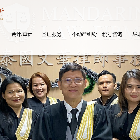
司
会计/审计
签证服务
不动产纠纷
税号咨询
尽
的边界是法律，法律的
利”
文华泰国律师团队·您的私人法律顾问