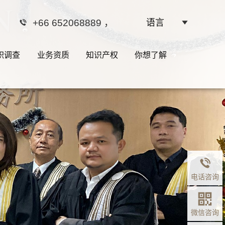
+66 652068889
，
语言
职调查
业务资质
知识产权
你想了解
边界是权
电话咨询
微信咨询