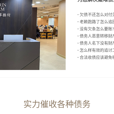
·
欠债不还怎么对付
·
老赖跑路了怎么追
·
没有欠条怎么要账?
·
债务人恶意转移财
·
债务人名下没有财产
·
怎么样有效的追讨
·
合法收债应该避免
实力催收各种债务