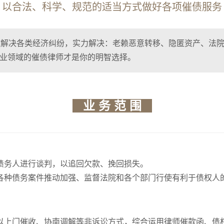
[ 以合法、科学、规范的适当方式做好各项催债服务 
效解决各类经济纠纷，实力解决：老赖恶意转移、隐匿资产、法院
专业领域的催债律师才是你的明智选择。
业 务 范 围
债务人进行谈判，以追回欠款、挽回损失。
各种债务案件推动加强、监督法院和各个部门行使有利于债权人
以上门催收、协南调解等非诉讼方式，综合运用律师催款函、债