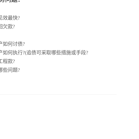
见效最快?
回欠款?
产如何讨债?
如何执行?(追债可采取哪些措施或手段?
工程款?
哪些问题?