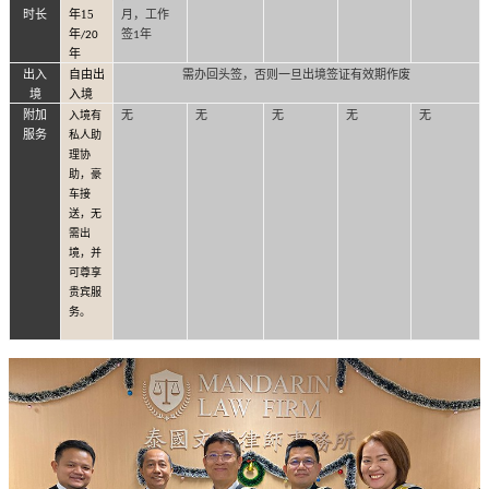
时长
年15
月，工作
年
签
年
/20
1
年
出入
自由出
需办回头签，否则一旦出境签证有效期作废
境
入境
附加
无
无
无
无
无
入境有
服务
私人助
理协
助，豪
车接
送，无
需出
境，并
可尊享
贵宾服
务。