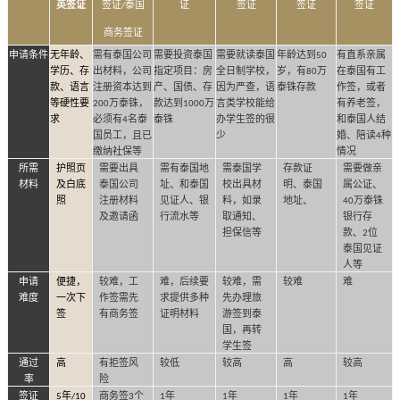
英签证
签证
泰国
证
签证
签证
签证
/
商务签证
申请条件
无年龄、
需有泰国公司
需要投资泰国
需要就读泰国
年龄达到
有直系亲属
50
学历、存
出材料，公司
指定项目：房
全日制学校，
岁，有
万
在泰国有工
80
款、语言
注册
资本达到
产、国债、存
因为严查，语
泰铢存款
作签，或者
等硬性要
万泰铢，
款达到
万
言类学校能给
有养老签，
200
1000
求
必须有
名泰
泰铢
办学生签的很
和泰国人结
4
国员工，且已
少
婚、陪读
种
4
缴纳社保等
情况
所需
护照页
需要出具
需有泰国地
需泰国学
存款证
需要做亲
材料
及白底
泰国公司
址、和泰国
校出具材
明、泰国
属公证、
照
注册
材料
见证人、银
料，如录
地址、
万泰铢
40
及邀请函
行流水等
取通知、
银行存
担保信等
款、
位
2
泰国见证
人等
申请
便捷，
较难，工
难，后续要
较难，需
较难
难
难度
一次下
作签需先
求提供多种
先办理旅
签
有商务签
证明材料
游签到泰
国，再转
学生签
通过
高
有拒签风
较低
较高
高
较高
率
险
签证
年
商务签
个
年
年
年
年
5
/10
3
1
1
1
1