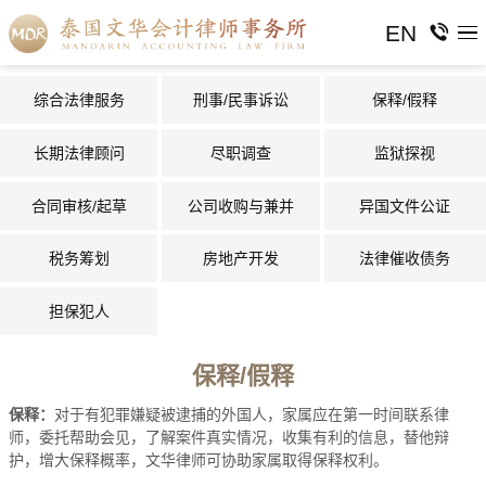
EN
综合法律服务
刑事/民事诉讼
保释/假释
长期法律顾问
尽职调查
监狱探视
合同审核/起草
公司收购与兼并
异国文件公证
税务筹划
房地产开发
法律催收债务
担保犯人
保释/假释
保释：
对于有犯罪嫌疑被逮捕的外国人，家属应在第一时间联系律
师，委托帮助会见，了解案件真实情况，收集有利的信息，替他辩
护，增大保释概率，文华律师可协助家属取得保释权利。