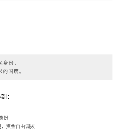
民身份，
求的国度。
得到：
身份
捷，资金自由调拨