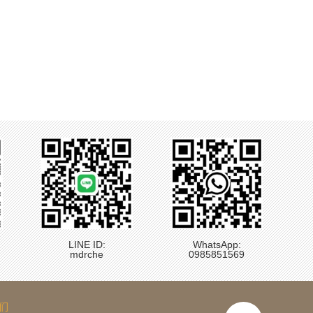
LINE ID:
WhatsApp:
mdrche
0985851569
们