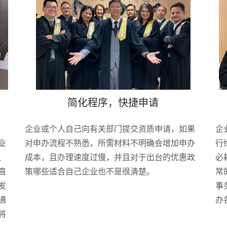
简化程序，快捷申请
企业或个人自己向有关部门提交资质申请，如果
企
业
对申办流程不熟悉，所需材料不明确会增加申办
行
、
成本，且办理速度过慢，并且对于出台的优惠政
必
直
策哪些适合自己企业也不是很清楚。
常
发
事
通
办
将