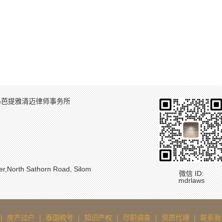
岛芭提雅清迈律师事务所
North Sathorn Road, Silom
微信 ID:
mdrlaws
|
房产过户
|
泰国税号
|
知识产权
|
尽职调查
|
资质代理
|
联系我