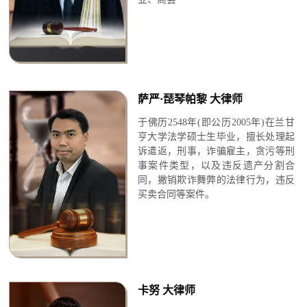
萨严·琵琴帕黎 大律师
于佛历2548年(即公历2005年)在兰甘
亨大学法学硕士生毕业，
擅长处理起
诉遣返，刑事，诈骗雇主，贪污等刑
事案件类型，以及违反遗产分割合
同，撇销欺诈舞弊的法律行为，违反
买卖合同等案件。
卡努 大律师