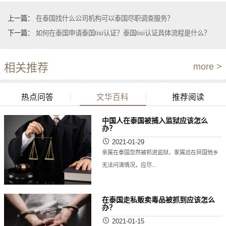
上一篇：
在泰国找什么公司机构可以泰国尽职调查服务？
下一篇：
如何在泰国申请泰国tisi认证？泰国tisi认证具体流程是什么？
相关推荐
more >
热点问答
文华百科
推荐阅读
中国人在泰国被捕入监狱应该怎么
办？
2021-01-29
亲属在泰国忽然被抓进监狱，家属远在异国他乡
无法问清情况，应尽...
在泰国走私贩卖毒品被抓到应该怎么
办？
2021-01-15